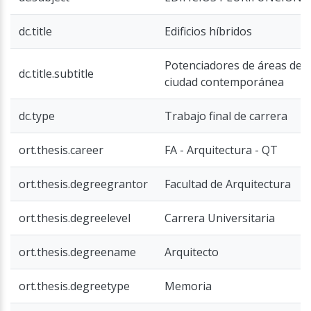
dc.title
Edificios híbridos
Potenciadores de áreas de c
dc.title.subtitle
ciudad contemporánea
dc.type
Trabajo final de carrera
ort.thesis.career
FA - Arquitectura - QT
ort.thesis.degreegrantor
Facultad de Arquitectura
ort.thesis.degreelevel
Carrera Universitaria
ort.thesis.degreename
Arquitecto
ort.thesis.degreetype
Memoria