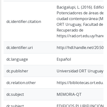
Bacigalupi, L. (2016). Edificio
Potenciadores de áreas de c
ciudad contemporánea (Mem
dc.identifier.citation
ORT Uruguay, Facultad de Ar
Recuperado de
https://rad.ort.edu.uy/hand
dc.identifier.uri
http://hdl.handle.net/20.50
dc.language
Español
dc.publisher
Universidad ORT Uruguay
dc.relation.other
https://bibliotecas.ort.edu.
dc.subject
MEMORIA-QT
dc.subject
EDIFICIOS PLURIFUNCIONA