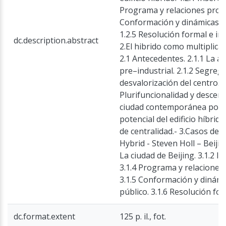
Programa y relaciones progr
Conformación y dinámicas de
1.2.5 Resolución formal e im
dc.description.abstract
2.El hibrido como multiplicad
2.1 Antecedentes. 2.1.1 La a
pre–industrial. 2.1.2 Segrega
desvalorización del centro. 2
Plurifuncionalidad y descentr
ciudad contemporánea policén
potencial del edificio híbrido
de centralidad.- 3.Casos de e
Hybrid - Steven Holl – Beijin
La ciudad de Beijing. 3.1.2 In
3.1.4 Programa y relaciones
3.1.5 Conformación y dinámi
público. 3.1.6 Resolución fo
dc.format.extent
125 p. il., fot.