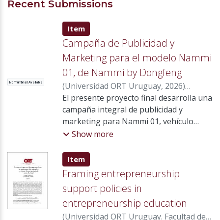
Recent Submissions
Item type:
,
Item
Campaña de Publicidad y
Marketing para el modelo Nammi
01, de Nammi by Dongfeng
No Thumbnail Available
(
Universidad ORT Uruguay
,
2026
)
Levinsky Oberlander, Carolina
El presente proyecto final desarrolla una
;
Mendez
Ferraz, Emanuel
campaña integral de publicidad y
;
María Souto, Carlos
;
Mir Bonino, Sebastián
marketing para Nammi 01, vehículo
;
Bourgeois
Wyaux, Marie France
hatchback 100 % eléctrico
;
Praderio Hermida,
Show more
Gonzalo
comercializado en Uruguay por Nammi
by Dongfeng, con el objetivo de
Item type:
,
Item
fortalecer su posicionamiento y
Framing entrepreneurship
consolidar su participación en un
support policies in
mercado de movilidad eléctrica en
entrepreneurship education
constante crecimiento. En 2025 se
comercializaron 71.442 vehículos, de los
(
Universidad ORT Uruguay. Facultad de