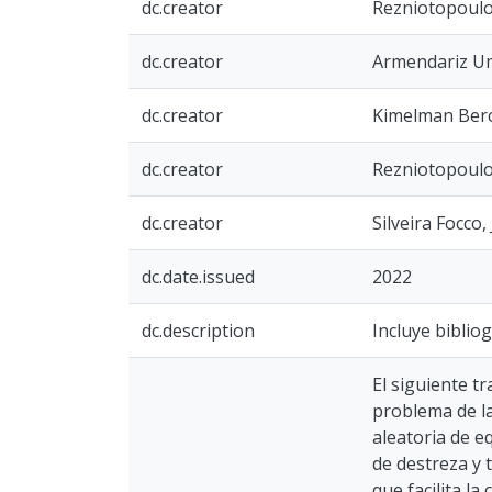
dc.creator
Rezniotopoulo
dc.creator
Armendariz Um
dc.creator
Kimelman Berco
dc.creator
Rezniotopoulo
dc.creator
Silveira Focco
dc.date.issued
2022
dc.description
Incluye bibliog
El siguiente t
problema de l
aleatoria de e
de destreza y 
que facilita l