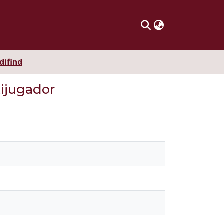
difind
tijugador