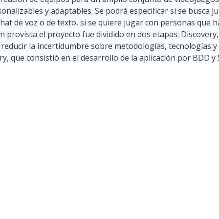
nalizables y adaptables. Se podrá especificar si se busca j
 chat de voz o de texto, si se quiere jugar con personas que 
ón provista el proyecto fue dividido en dos etapas: Discovery
reducir la incertidumbre sobre metodologías, tecnologías 
ry, que consistió en el desarrollo de la aplicación por BDD 
lutter Web para “frontend” móvil y “frontend” web, respectiva
versión web consta de una implementación con la totalidad 
tbls., grafs.
 González, C., Armendariz Umpierrez, J. G., Kimelman Bercovi
, J. M. (2022). Squadifind: Construcción de equipos para video
T Uruguay, Facultad de Ingeniería.
ORT Uruguay