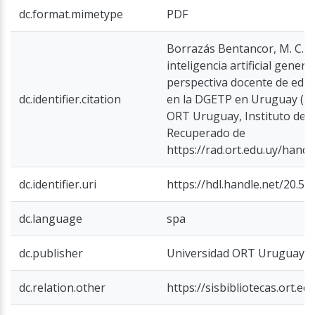
dc.format.mimetype
PDF
Borrazás Bentancor, M. C. (2
inteligencia artificial generat
perspectiva docente de educ
dc.identifier.citation
en la DGETP en Uruguay (Tes
ORT Uruguay, Instituto de E
Recuperado de
https://rad.ort.edu.uy/hand
dc.identifier.uri
https://hdl.handle.net/20.5
dc.language
spa
dc.publisher
Universidad ORT Uruguay
dc.relation.other
https://sisbibliotecas.ort.e