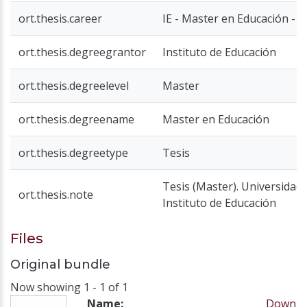
ort.thesis.career
IE - Master en Educación - Z
ort.thesis.degreegrantor
Instituto de Educación
ort.thesis.degreelevel
Master
ort.thesis.degreename
Master en Educación
ort.thesis.degreetype
Tesis
Tesis (Master). Universida
ort.thesis.note
Instituto de Educación
Files
Original bundle
Now showing
1 - 1 of 1
Name:
Down