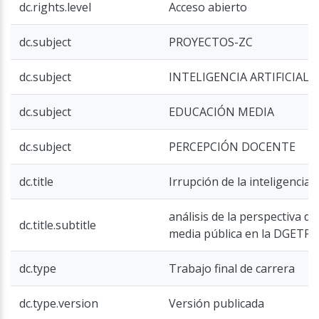
dc.rights.level
Acceso abierto
dc.subject
PROYECTOS-ZC
dc.subject
INTELIGENCIA ARTIFICIAL
dc.subject
EDUCACIÓN MEDIA
dc.subject
PERCEPCIÓN DOCENTE
dc.title
Irrupción de la inteligencia a
análisis de la perspectiva d
dc.title.subtitle
media pública en la DGETP
dc.type
Trabajo final de carrera
dc.type.version
Versión publicada