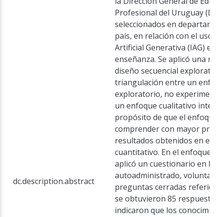
la Dirección General de Edu
Profesional del Uruguay (DG
seleccionados en departamen
país, en relación con el uso 
Artificial Generativa (IAG) e
enseñanza. Se aplicó una m
diseño secuencial explorato
triangulación entre un enfo
exploratorio, no experimenta
un enfoque cualitativo inter
propósito de que el enfoque
comprender con mayor prof
resultados obtenidos en el
cuantitativo. En el enfoque c
aplicó un cuestionario en lí
autoadministrado, voluntar
dc.description.abstract
preguntas cerradas referidas
se obtuvieron 85 respuestas
indicaron que los conocimien