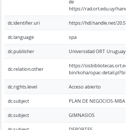
de
https://rad.ort.edu.uy/hand
dc.identifier.uri
https://hdl.handle.net/20.5
dc.language
spa
dc.publisher
Universidad ORT Uruguay
https://sisbibliotecas.ort.edu
dc.relation.other
bin/koha/opac-detail.pl?bi
dc.rights.level
Acceso abierto
dc.subject
PLAN DE NEGOCIOS-MBA
dc.subject
GIMNASIOS
dc.subject
DEPORTES