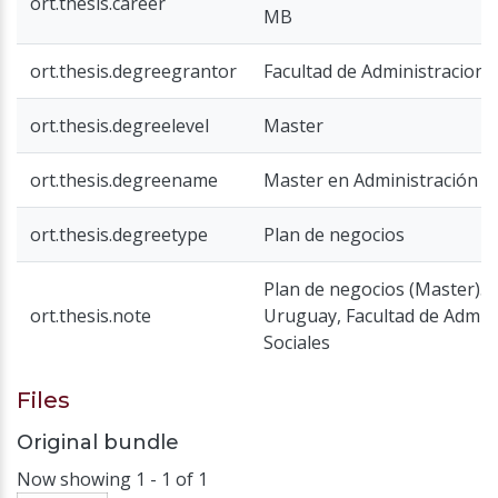
ort.thesis.career
MB
ort.thesis.degreegrantor
Facultad de Administracion y
ort.thesis.degreelevel
Master
ort.thesis.degreename
Master en Administración 
ort.thesis.degreetype
Plan de negocios
Plan de negocios (Master). 
ort.thesis.note
Uruguay, Facultad de Admini
Sociales
Files
Original bundle
Now showing
1 - 1 of 1