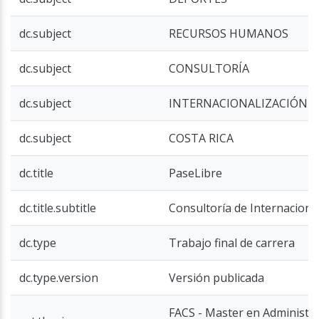
dc.subject
RECURSOS HUMANOS
dc.subject
CONSULTORÍA
dc.subject
INTERNACIONALIZACIÓN
dc.subject
COSTA RICA
dc.title
PaseLibre
dc.title.subtitle
Consultoría de Internaciona
dc.type
Trabajo final de carrera
dc.type.version
Versión publicada
FACS - Master en Administr