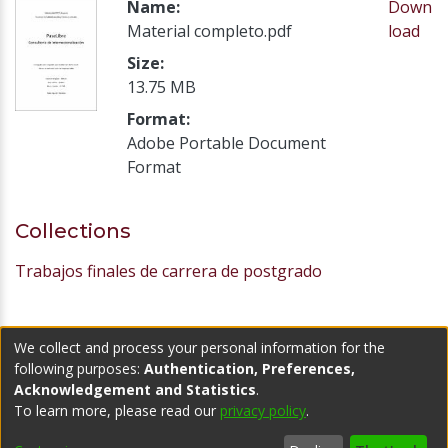
Name:
Down
Material completo.pdf
load
Size:
13.75 MB
Format:
Adobe Portable Document
Format
Collections
Trabajos finales de carrera de postgrado
We collect and process your personal information for the
following purposes:
Authentication, Preferences,
Acknowledgement and Statistics
.
Somos parte de:
To learn more, please read our
privacy policy
.