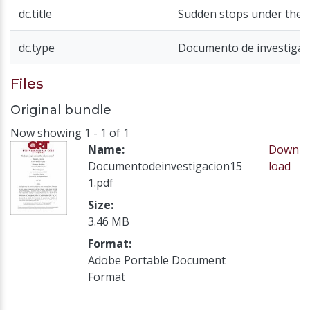
dc.title
Sudden stops under the 
dc.type
Documento de investigac
Files
Original bundle
Now showing
1 - 1 of 1
Name:
Down
Documentodeinvestigacion15
load
1.pdf
Size:
3.46 MB
Format:
Adobe Portable Document
Format