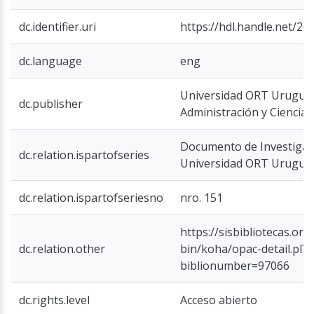
dc.identifier.uri
https://hdl.handle.net/20
dc.language
eng
Universidad ORT Uruguay
dc.publisher
Administración y Ciencias
Documento de Investigac
dc.relation.ispartofseries
Universidad ORT Uruguay
dc.relation.ispartofseriesno
nro. 151
https://sisbibliotecas.ort.
dc.relation.other
bin/koha/opac-detail.pl?
biblionumber=97066
dc.rights.level
Acceso abierto