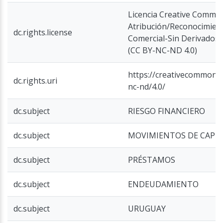
Licencia Creative Commo
Atribución/Reconocimie
dc.rights.license
Comercial-Sin Derivados 4
(CC BY-NC-ND 4.0)
https://creativecommons.
dc.rights.uri
nc-nd/4.0/
dc.subject
RIESGO FINANCIERO
dc.subject
MOVIMIENTOS DE CAPIT
dc.subject
PRÉSTAMOS
dc.subject
ENDEUDAMIENTO
dc.subject
URUGUAY