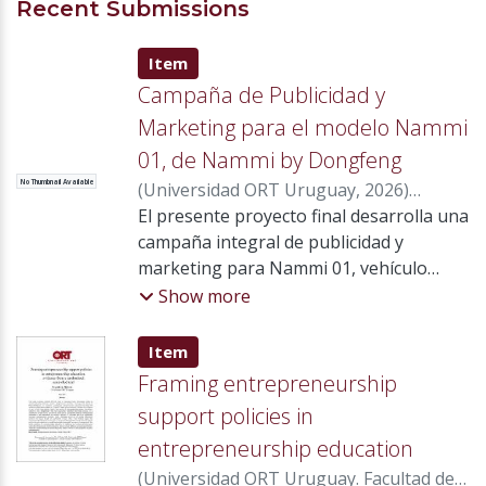
Recent Submissions
Item type:
,
Item
Campaña de Publicidad y
Marketing para el modelo Nammi
01, de Nammi by Dongfeng
No Thumbnail Available
(
Universidad ORT Uruguay
,
2026
)
Levinsky Oberlander, Carolina
El presente proyecto final desarrolla una
;
Mendez
Ferraz, Emanuel
campaña integral de publicidad y
;
María Souto, Carlos
;
Mir Bonino, Sebastián
marketing para Nammi 01, vehículo
;
Bourgeois
Wyaux, Marie France
hatchback 100 % eléctrico
;
Praderio Hermida,
Show more
Gonzalo
comercializado en Uruguay por Nammi
by Dongfeng, con el objetivo de
Item type:
,
Item
fortalecer su posicionamiento y
Framing entrepreneurship
consolidar su participación en un
support policies in
mercado de movilidad eléctrica en
entrepreneurship education
constante crecimiento. En 2025 se
comercializaron 71.442 vehículos, de los
(
Universidad ORT Uruguay. Facultad de