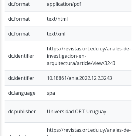
dc.format
application/pdf
dc.format
text/html
dc.format
text/xml
https://revistas.ort.edu.uy/anales-de-
dc.identifier
investigacion-en-
arquitectura/article/view/3243
dc.identifier
10.18861/ania.2022.12.2.3243
dc.language
spa
dc.publisher
Universidad ORT Uruguay
https://revistas.ort.edu.uy/anales-de-