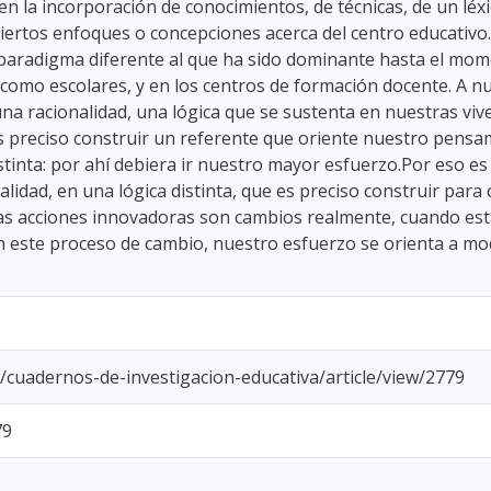
n la incorporación de conocimientos, de técnicas, de un lé
ciertos enfoques o concepciones acerca del centro educativ
 paradigma diferente al que ha sido dominante hasta el mom
omo escolares, y en los centros de formación docente. A nu
na racionalidad, una lógica que se sustenta en nuestras vive
Es preciso construir un referente que oriente nuestro pensa
tinta: por ahí debiera ir nuestro mayor esfuerzo.Por eso e
lidad, en una lógica distinta, que es preciso construir par
s acciones innovadoras son cambios realmente, cuando est
n este proceso de cambio, nuestro esfuerzo se orienta a mod
uy/cuadernos-de-investigacion-educativa/article/view/2779
79