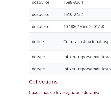
dc.source
1688-9304
dc.source
1510-2432
dc.source
10.18861/cied.2001.1.8
dc.title
Cultura institucional: asp
dc.type
info:eu-repo/semantics/ar
dc.type
info:eu-repo/semantics/
Collections
Cuadernos de Investigación Educativa