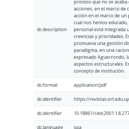
proceso que no se acaba e
acciones, en el marco de 
acción en el marco de un
cual nos hemos educado, c
dc.description
personal está integrada u
creencias y prioridades. 
promueva una gestión dis
paradigma, en una raciona
expresado Aguerrondo, la
aspectos estructurales. E
concepto de institución.
dc.format
application/pdf
dc.identifier
https://revistas.ort.edu.
dc.identifier
10.18861/cied.2001.1.8.27
dc.language
spa