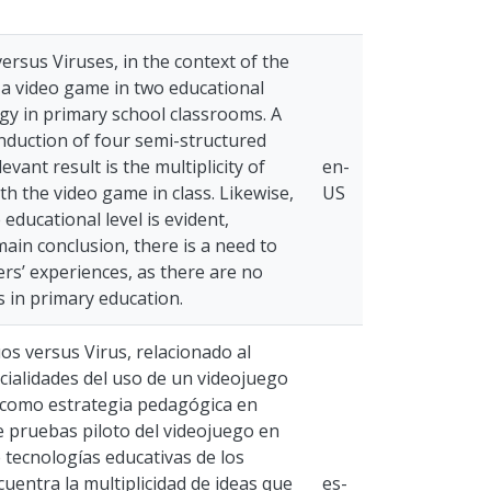
rsus Viruses, in the context of the
 a video game in two educational
egy in primary school classrooms. A
onduction of four semi-structured
ant result is the multiplicity of
en-
h the video game in class. Likewise,
US
educational level is evident,
main conclusion, there is a need to
rs’ experiences, as there are no
s in primary education.
os versus Virus, relacionado al
cialidades del uso de un videojuego
n como estrategia pedagógica en
e pruebas piloto del videojuego en
 tecnologías educativas de los
uentra la multiplicidad de ideas que
es-