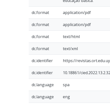
educação básica.
dc.format
application/pdf
dc.format
application/pdf
dc.format
text/html
dc.format
text/xml
dc.identifier
https://revistas.ort.edu.
dc.identifier
10.18861/cied.2022.13.2.3
dc.language
spa
dc.language
eng