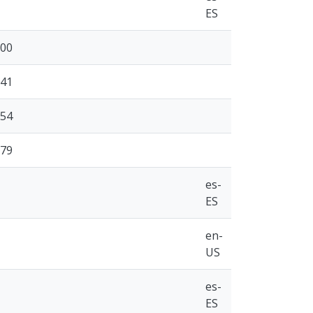
ES
600
841
654
679
es-
ES
en-
US
es-
ES