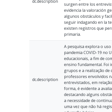
dc.description
surgen entre los entrevis
evidencia la valoración g
algunos obstáculos y faci
seguir indagando en la te
existen registros que per
primaria.
A pesquisa explora o uso
pandemia COVID-19 no Uru
educacionais, a fim de c
ensino fundamental. Foi 
grupos e a realização de 
professores envolvidos na
dc.description
entrevistados, em relaçã
forma, é evidente a avali
destacando alguns obstác
a necessidade de continu
uma vez que não há regis