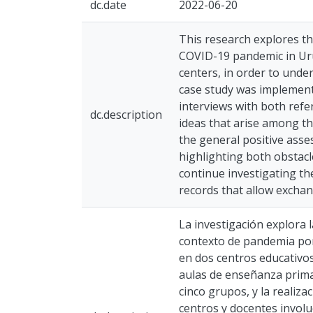
dc.date
2022-06-20
This research explores th
COVID-19 pandemic in Urug
centers, in order to unde
case study was implemente
interviews with both refer
dc.description
ideas that arise among th
the general positive asse
highlighting both obstacle
continue investigating th
records that allow exchan
La investigación explora 
contexto de pandemia por
en dos centros educativo
aulas de enseñanza prima
cinco grupos, y la realiz
centros y docentes involu