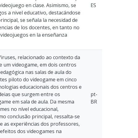
 videojuego en clase. Asimismo, se
ES
egos a nivel educativo, destacándose
incipal, se señala la necesidad de
ncias de los docentes, en tanto no
s videojuegos en la enseñanza
iruses, relacionado ao contexto da
de um videogame, em dois centros
pedagógica nas salas de aula do
tes piloto do videogame em cinco
nologias educacionais dos centros e
ideias que surgem entre os
pt-
ogame em sala de aula. Da mesma
BR
ames no nível educacional,
o conclusão principal, ressalta-se
e as experiências dos professores,
 efeitos dos videogames na