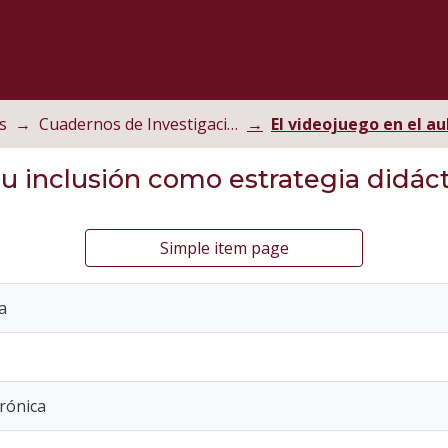
s
Cuadernos de Investigación Educativa
 su inclusión como estrategia didác
Simple item page
a
erónica