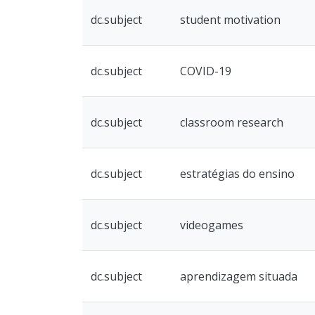
dc.subject
student motivation
dc.subject
COVID-19
dc.subject
classroom research
dc.subject
estratégias do ensino
dc.subject
videogames
dc.subject
aprendizagem situada