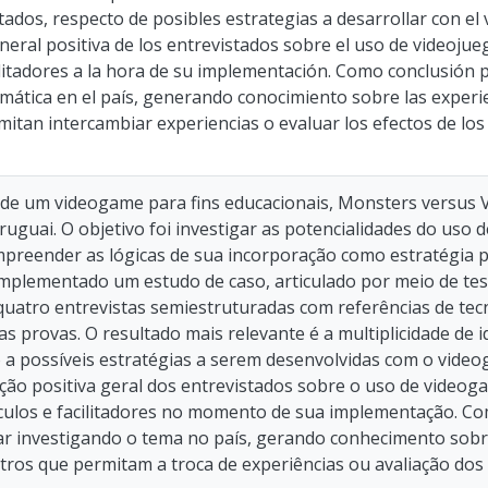
tados, respecto de posibles estrategias a desarrollar con el
eneral positiva de los entrevistados sobre el uso de videoju
litadores a la hora de su implementación. Como conclusión pr
mática en el país, generando conocimiento sobre las experie
mitan intercambiar experiencias o evaluar los efectos de lo
 de um videogame para fins educacionais, Monsters versus V
guai. O objetivo foi investigar as potencialidades do uso 
ompreender as lógicas de sua incorporação como estratégia 
implementado um estudo de caso, articulado por meio de tes
quatro entrevistas semiestruturadas com referências de tec
s provas. O resultado mais relevante é a multiplicidade de 
o a possíveis estratégias a serem desenvolvidas com o vide
ação positiva geral dos entrevistados sobre o uso de videog
ulos e facilitadores no momento de sua implementação. Com
ar investigando o tema no país, gerando conhecimento sobr
tros que permitam a troca de experiências ou avaliação dos