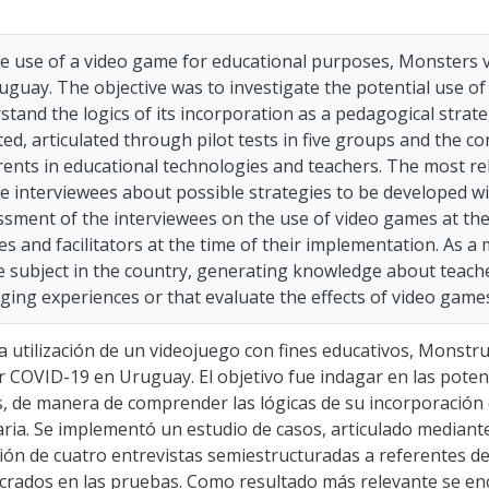
e use of a video game for educational purposes, Monsters ve
uay. The objective was to investigate the potential use of
rstand the logics of its incorporation as a pedagogical strat
d, articulated through pilot tests in five groups and the c
ents in educational technologies and teachers. The most relev
e interviewees about possible strategies to be developed wit
ssment of the interviewees on the use of video games at the 
s and facilitators at the time of their implementation. As a 
e subject in the country, generating knowledge about teache
ging experiences or that evaluate the effects of video game
la utilización de un videojuego con fines educativos, Monstru
 COVID-19 en Uruguay. El objetivo fue indagar en las poten
s, de manera de comprender las lógicas de su incorporació
ria. Se implementó un estudio de casos, articulado mediant
ación de cuatro entrevistas semiestructuradas a referentes de
crados en las pruebas. Como resultado más relevante se enc