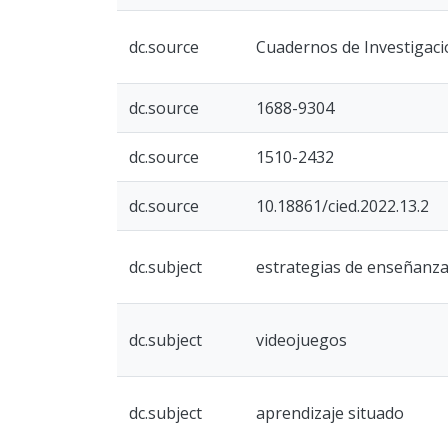
dc.source
Cuadernos de Investigación
dc.source
1688-9304
dc.source
1510-2432
dc.source
10.18861/cied.2022.13.2
dc.subject
estrategias de enseñanz
dc.subject
videojuegos
dc.subject
aprendizaje situado