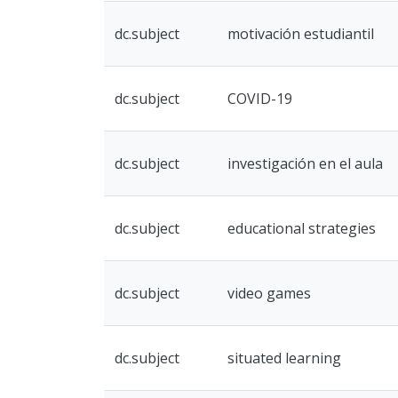
dc.subject
motivación estudiantil
dc.subject
COVID-19
dc.subject
investigación en el aula
dc.subject
educational strategies
dc.subject
video games
dc.subject
situated learning