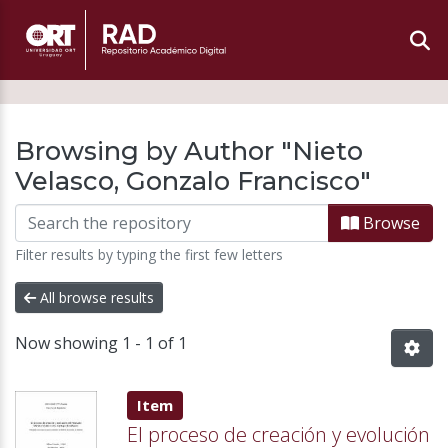
Browsing by Author "Nieto
Velasco, Gonzalo Francisco"
Browse
Filter results by typing the first few letters
All browse results
Now showing
1 - 1 of 1
Item type:
,
Item
El proceso de creación y evolución