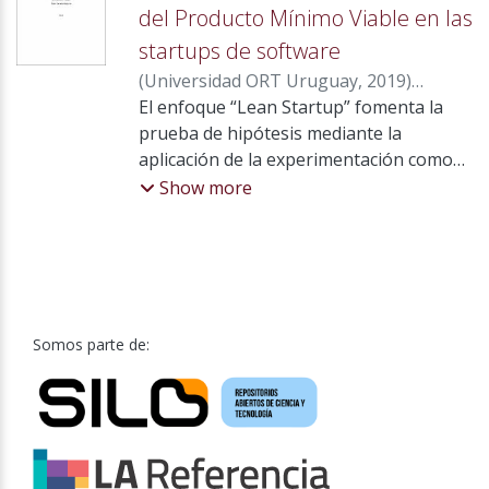
del Producto Mínimo Viable en las
startups de software
(
Universidad ORT Uruguay
,
2019
)
González Paz, Alfonso
El enfoque “Lean Startup” fomenta la
;
Nieto Velasco,
Gonzalo Francisco
prueba de hipótesis mediante la
;
Matturro Mazoni,
Gerardo
aplicación de la experimentación como
;
Macchi Heins, Darío Alejandro
;
Lifschitz, Sergio
parte de un ciclo de retroalimentación
Show more
constante de construir-medir-aprender.
El componente fundamental de este ciclo
es el Producto Mínimo Viable (MVP),
definido como un producto con
características suficientes para reunir
información validada sobre los clientes y
Somos parte de:
es un enfoque importante en las etapas
iniciales. El propósito de este proyecto
es indagar de qué manera los
emprendimientos de software de
Uruguay crean y evolucionan su