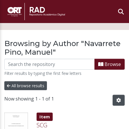
Browsing by Author "Navarrete
Pino, Manuel"
Browse
Filter results by typing the first few letters
All browse results
Now showing
1 - 1 of 1
Item type:
,
Item
SCG