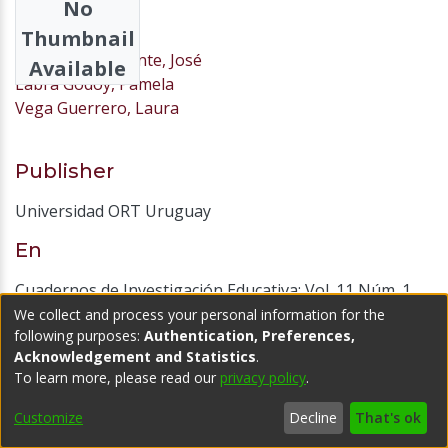
No
Authors
Thumbnail
Garcés Bustamante, José
Available
Labra Godoy, Pamela
Vega Guerrero, Laura
Publisher
Universidad ORT Uruguay
En
Cuadernos de Investigación Educativa; Vol. 11 Núm. 1
(2020); 37 - 59
We collect and process your personal information for the
following purposes:
Authentication, Preferences,
1688-9304
Acknowledgement and Statistics
.
1510-2432
To learn more, please read our
privacy policy
.
10.18861/cied.2020.11.1
Customize
Decline
That's ok
Notes