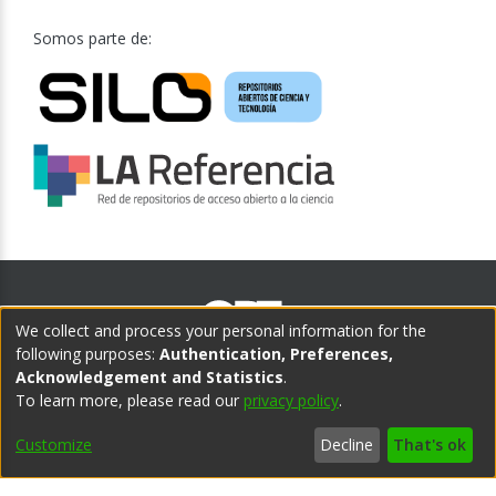
Somos parte de:
We collect and process your personal information for the
following purposes:
Authentication, Preferences,
Acknowledgement and Statistics
.
Teléfono central:
To learn more, please read our
privacy policy
.
(598) 2902 1505
Customize
Decline
That's ok
CAMPUS CENTRO
CAMPUS POCITOS
Cuareim 1451, Montevideo,
Bvar. España 2633, Montevideo,