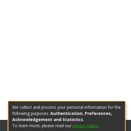
We collect and process your personal information for the
following purposes:
Authentication, Preferences,
Acknowledgement and Statistics
.
To learn more, please read our
privacy policy
.