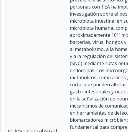
personas con TEA ha impuls
investigación sobre el posib
microbiota intestinal en su 
microbiota humana, compue
aproximadamente 10¹⁴ micr
bacterias, virus, hongos y a
al metabolismo, a la homeo
y a la regulación del sistem
(SNC) mediante rutas neuro
endocrinas. Los microorga
metabolitos, como ácidos g
corta, que pueden alterar f
gastrointestinales y neuroló
en la señalización de neuro
mecanismos de comunicación 
en herramientas de detecci
biomarcadores microbianos 
fundamental para comprende
dc.description.abstract