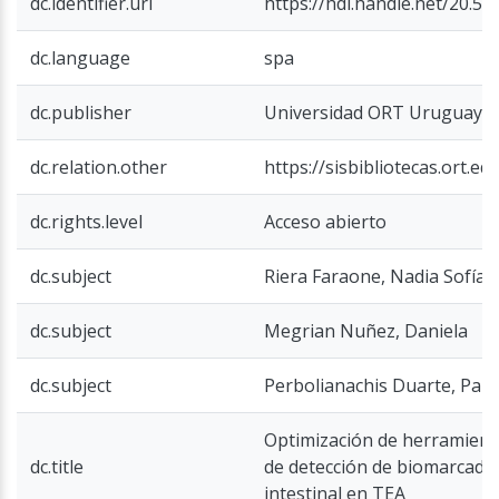
dc.identifier.uri
https://hdl.handle.net/20.5
dc.language
spa
dc.publisher
Universidad ORT Uruguay
dc.relation.other
https://sisbibliotecas.ort.e
dc.rights.level
Acceso abierto
dc.subject
Riera Faraone, Nadia Sofía
dc.subject
Megrian Nuñez, Daniela
dc.subject
Perbolianachis Duarte, Paul
Optimización de herramient
dc.title
de detección de biomarcado
intestinal en TEA