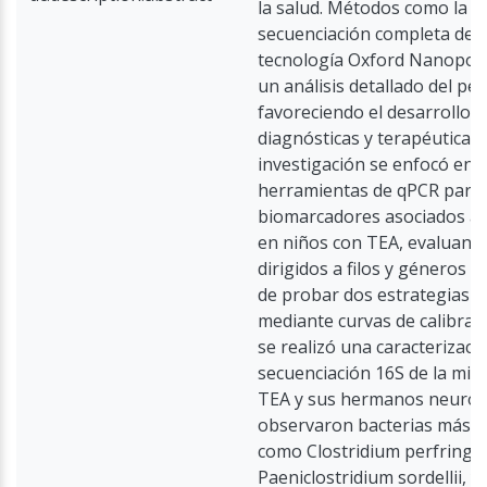
la salud. Métodos como la q
secuenciación completa del
tecnología Oxford Nanopor
un análisis detallado del per
favoreciendo el desarrollo d
diagnósticas y terapéuticas
investigación se enfocó en 
herramientas de qPCR para 
biomarcadores asociados a la
en niños con TEA, evaluando
dirigidos a filos y géneros 
de probar dos estrategias d
mediante curvas de calibrac
se realizó una caracterizac
secuenciación 16S de la mic
TEA y sus hermanos neurotí
observaron bacterias más 
como Clostridium perfringe
Paeniclostridium sordellii, y