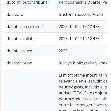
dc.contributor.tribunal
Perbolianachis Duarte, Paul
dc.creator
Irastorza Sasson, Maite
dc.date.accessioned
2025-12-02T19:12:47Z
dc.date.available
2025-12-02T19:12:47Z
dc.date.issued
2025
dc.description
Incluye bibliografía y anexos
El microbioma intestinal ha 
relevancia en el estudio de
neurológicas, incluido el tr
autista (TEA). Este conjunto
neuroconductuales resulta d
entre factores genéticos y a
prevalencia de síntomas gas