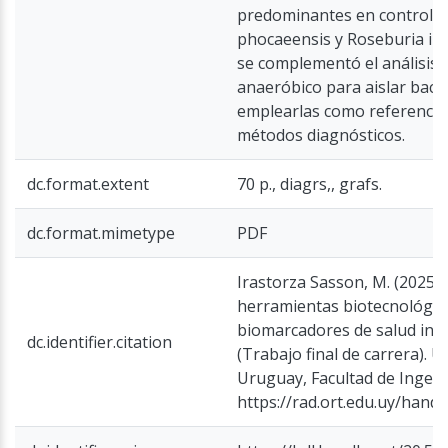
predominantes en controles
phocaeensis y Roseburia inu
se complementó el análisis c
anaeróbico para aislar bacte
emplearlas como referencia 
métodos diagnósticos.
dc.format.extent
70 p., diagrs,, grafs.
dc.format.mimetype
PDF
Irastorza Sasson, M. (2025).
herramientas biotecnológica
biomarcadores de salud inte
dc.identifier.citation
(Trabajo final de carrera). 
Uruguay, Facultad de Ingeni
https://rad.ort.edu.uy/hand