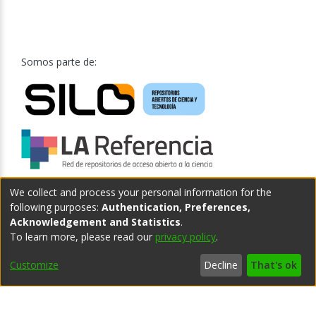
Somos parte de:
We collect and process your personal information for the
following purposes:
Authentication, Preferences,
Acknowledgement and Statistics
.
To learn more, please read our
privacy policy
.
Customize
Decline
That's ok
Teléfono central:
(598) 2902 1505