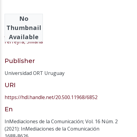
No
Authors
Thumbnail
Juares, Wanda
Available
Ferreyra, Silvana
Publisher
Universidad ORT Uruguay
URI
https://hdl.handle.net/20.500.11968/6852
En
InMediaciones de la Comunicación; Vol. 16 Núm. 2
(2021): InMediaciones de la Comunicación
1688-8626