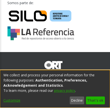
Somos parte de:
We collect and process your personal information for the
following purposes:
Authentication, Preferences,
Teléfono central:
Acknowledgement and Statistics
.
(598) 2902 1505
To learn more, please read our
privacy policy
.
CAMPUS CENTRO
CAMPUS POCITOS
Customize
Decline
That's ok
Cuareim 1451, Montevideo,
Bvar. España 2633, Montevideo,
Uruguay
Uruguay