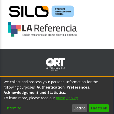
Teléfono central:
We collect and process your personal information for the
(598) 2902 1505
following purposes:
Authentication, Preferences,
Acknowledgement and Statistics
.
CAMPUS CENTRO
CAMPUS POCITOS
To learn more, please read our
privacy policy
.
Cuareim 1451, Montevideo,
Bvar. España 2633, Montevideo,
Uruguay
Uruguay
Customize
Decline
That's ok