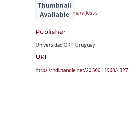
Thumbnail
Chibey Rivas, Tamara Jesús
Available
Publisher
Universidad ORT Uruguay
URI
https://hdl.handle.net/20.500.11968/4327