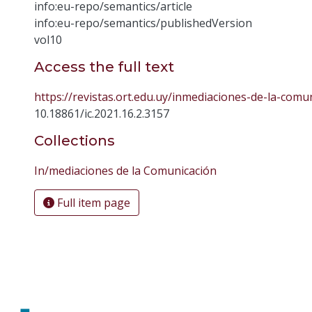
info:eu-repo/semantics/article
info:eu-repo/semantics/publishedVersion
vol10
Access the full text
https://revistas.ort.edu.uy/inmediaciones-de-la-comu
10.18861/ic.2021.16.2.3157
Collections
In/mediaciones de la Comunicación
Full item page