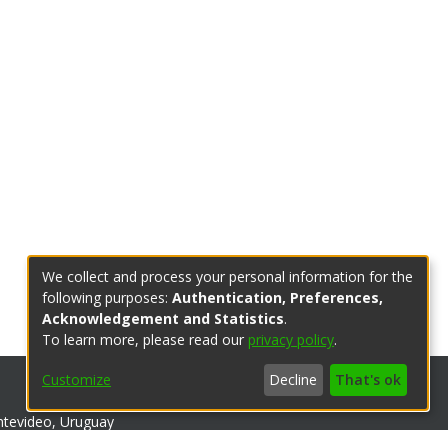
We collect and process your personal information for the
following purposes:
Authentication, Preferences,
Acknowledgement and Statistics
.
To learn more, please read our
privacy policy
.
Customize
Decline
That's ok
ntevideo, Uruguay