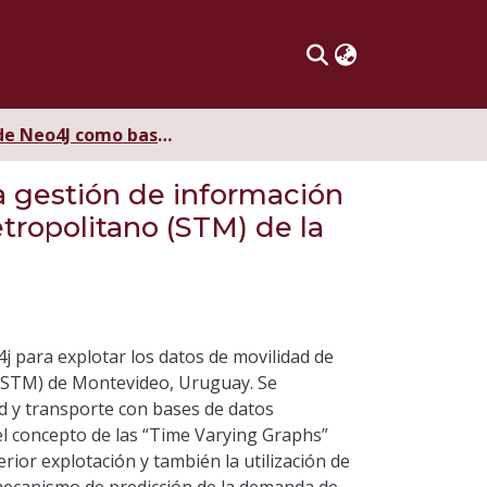
Uso de Neo4J como base de datos orientada a grafos para la gestión de información de paradas, recorridos y viajes del Sistema de Transporte Metropolitano (STM) de la Ciudad de Montevideo, Uruguay
a gestión de información
tropolitano (STM) de la
o4j para explotar los datos de movilidad de
(STM) de Montevideo, Uruguay. Se
d y transporte con bases de datos
el concepto de las “Time Varying Graphs”
ior explotación y también la utilización de