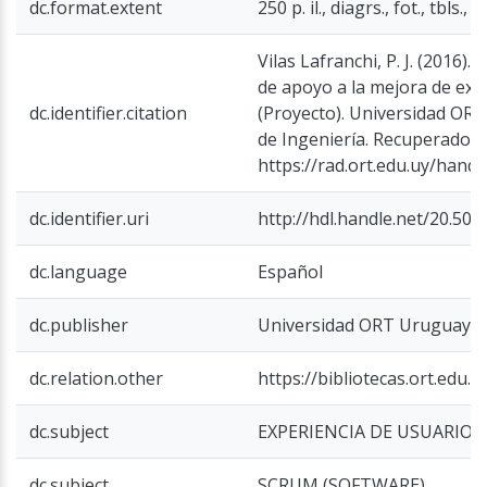
dc.format.extent
250 p. il., diagrs., fot., tbls., 
Vilas Lafranchi, P. J. (2016)
de apoyo a la mejora de exp
dc.identifier.citation
(Proyecto). Universidad ORT
de Ingeniería. Recuperado d
https://rad.ort.edu.uy/hand
dc.identifier.uri
http://hdl.handle.net/20.50
dc.language
Español
dc.publisher
Universidad ORT Uruguay
dc.relation.other
https://bibliotecas.ort.edu.
dc.subject
EXPERIENCIA DE USUARIO
dc.subject
SCRUM (SOFTWARE)