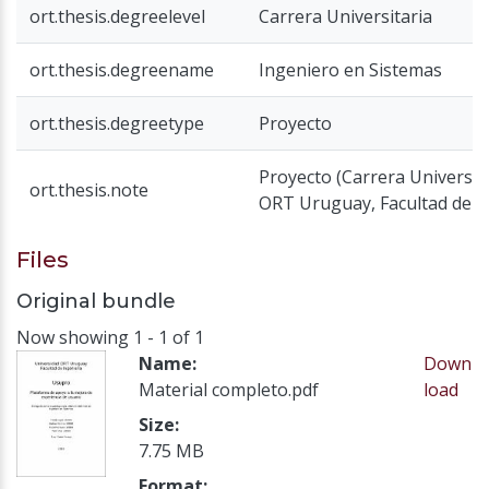
ort.thesis.degreelevel
Carrera Universitaria
ort.thesis.degreename
Ingeniero en Sistemas
ort.thesis.degreetype
Proyecto
Proyecto (Carrera Universita
ort.thesis.note
ORT Uruguay, Facultad de I
Files
Original bundle
Now showing
1 - 1 of 1
Name:
Down
Material completo.pdf
load
Size:
7.75 MB
Format: