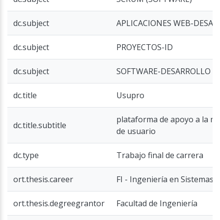
dc.subject
APLICACIONES WEB-DESA
dc.subject
PROYECTOS-ID
dc.subject
SOFTWARE-DESARROLLO
dc.title
Usupro
plataforma de apoyo a la me
dc.title.subtitle
de usuario
dc.type
Trabajo final de carrera
ort.thesis.career
FI - Ingeniería en Sistemas -
ort.thesis.degreegrantor
Facultad de Ingeniería