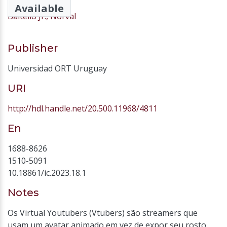
Soares, Gabriel
Available
Baitello Jr., Norval
Publisher
Universidad ORT Uruguay
URI
http://hdl.handle.net/20.500.11968/4811
En
1688-8626
1510-5091
10.18861/ic.2023.18.1
Notes
Os Virtual Youtubers (Vtubers) são streamers que
usam um avatar animado em vez de expor seu rosto.