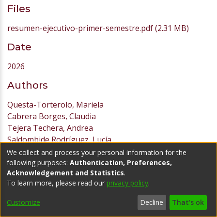
Files
resumen-ejecutivo-primer-semestre.pdf
(2.31 MB)
Date
2026
Authors
Questa-Torterolo, Mariela
Cabrera Borges, Claudia
Tejera Techera, Andrea
Saldombide Rodríguez, Lucía
Belletti, Cecilia
We collect and process your personal information for the
Espasa, Anna
following purposes:
Authentication, Preferences,
Acknowledgement and Statistics
.
To learn more, please read our
privacy policy
.
Publisher
Customize
Decline
That's ok
Universidad ORT Uruguay. Instituto de Educación