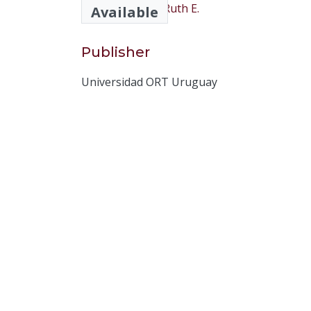
Cruz Cárdenas, Ruth E.
Available
Publisher
Universidad ORT Uruguay