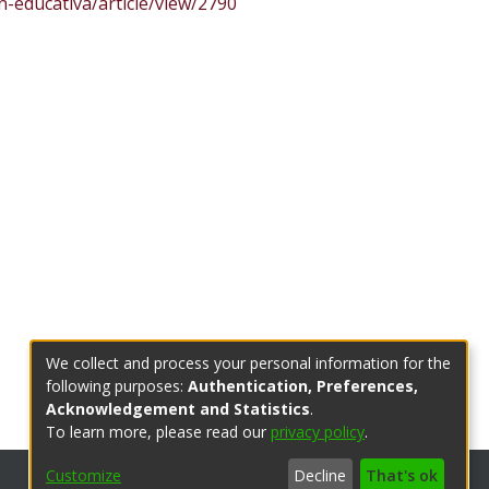
n-educativa/article/view/2790
We collect and process your personal information for the
following purposes:
Authentication, Preferences,
Acknowledgement and Statistics
.
To learn more, please read our
privacy policy
.
Customize
Decline
That's ok