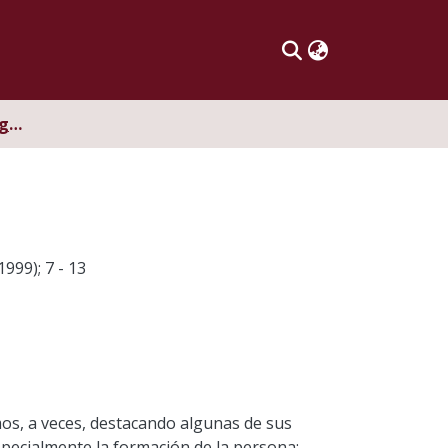
Gestión de centros: algunas reflexiones y aportes
999); 7 - 13
os, a veces, destacando algunas de sus
specialmente la formación de la persona;