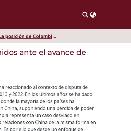
La posición de Colombia como socio histórico de Estados Unidos ante el avance de China en América del Sur
idos ante el avance de
ha reaccionado al contexto de disputa de
013 y 2022. En los últimos años se ha dado
 donde la mayoría de los países ha
on China, suponiendo una pérdida de poder
ombia representa un caso desviado en
s relaciones con China de la misma forma en
n. Es por ello que desde un enfoque de