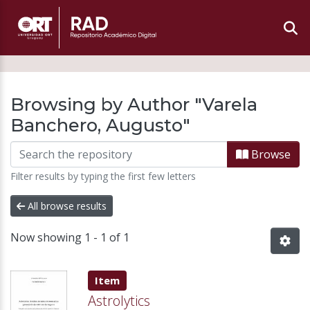
Browsing by Author "Varela
Banchero, Augusto"
Browse
Filter results by typing the first few letters
All browse results
Now showing
1 - 1 of 1
Item type:
,
Item
Astrolytics