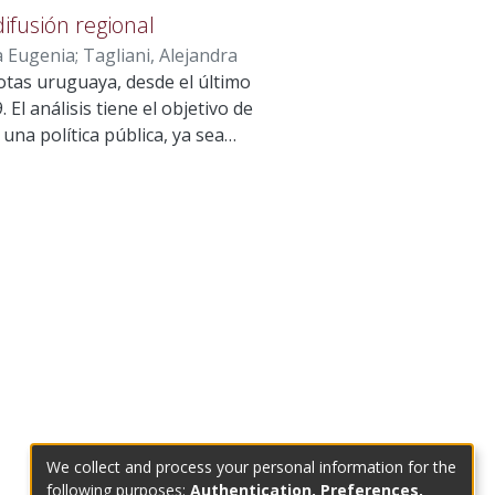
ifusión regional
a Eugenia
;
Tagliani, Alejandra
uotas uruguaya, desde el último
El análisis tiene el objetivo de
una política pública, ya sea
texto globalizado donde existe
 surgen exclusivamente desde el
la baja participación política
ternacional, y Uruguay no fue
, un grupo social dispuesto a
na legitimación de la comunidad
esis de la investigación. 1.5
 actualidad. 2.2 Mujeres
o internacional. 2.4 ¿Qué implica
igualdad de género. 2.4.2
We collect and process your personal information for the
.- 4. Análisis.- 4.1 Ley de
following purposes:
Authentication, Preferences,