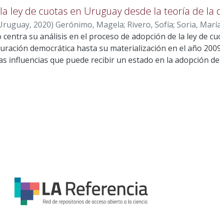
la ley de cuotas en Uruguay desde la teoría de la d
 Uruguay
,
2020
)
Gerónimo, Magela
;
Rivero, Sofía
;
Soria, Marí
 centra su análisis en el proceso de adopción de la ley de c
uración democrática hasta su materialización en el año 2009. 
tas influencias que puede recibir un estado en la adopción de 
ternacional o regional como en el ámbito interno. En un con
ión entre estados se entiende que las políticas públicas no
o que existe un contagio a nivel global. En los últimos años, 
tó como uno de los problemas de gran relevancia a nivel in
vestigación confirma la necesidad de que exista, por un lado
das pertinentes para que la sociedad progrese y por otro, u
 realidad. Contiene: 1.Capítulos introductorios.- 6 1.1 Introducción. 6 1.2
ema de investigación. 1.3 Preguntas de investigación. 1.4 Hipót
o.- 2. Antecedentes.- 2.1 Feminismo: desde sus orígenes a la
ociedad política y civil en Uruguay. 2.3 Género en el context
l género a las políticas públicas? . 2.4.1 Tipos de política de 
incipales elementos de la difusión.
difusión. 3.5 ¿Cómo opera la difusión?. 3.6 Modelos explicativos