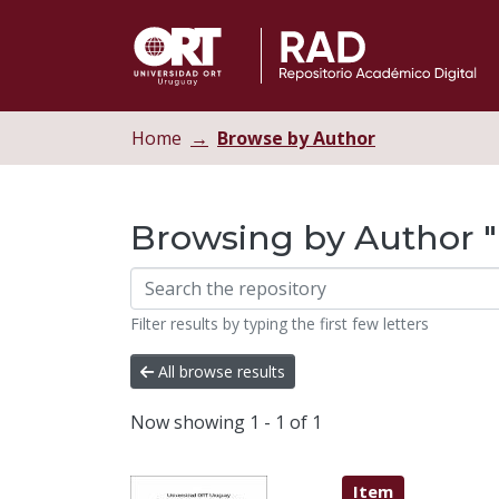
Home
Browse by Author
Browsing by Author "R
Filter results by typing the first few letters
All browse results
Now showing
1 - 1 of 1
Item type:
,
Item