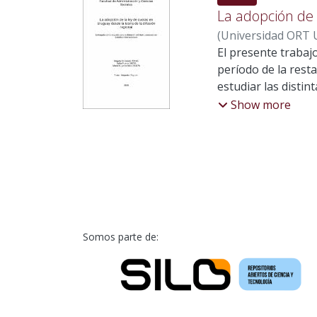
La adopción de 
(
Universidad ORT
El presente trabajo
período de la resta
estudiar las distin
desde el ámbito in
Show more
una mayor interacc
ámbito interno, sin
femenina se presen
la excepción. La in
realizar las deman
internacional para plasmar esto en la
Justificación del t
Somos parte de:
Diseño metodológic
organizadas de la s
la incorporación de
Debate.- 3. Marco teórico.- 3.1 Innovación. 3.2 El concepto de difusión. 3.3 Pr
3.4 La teoría de la 