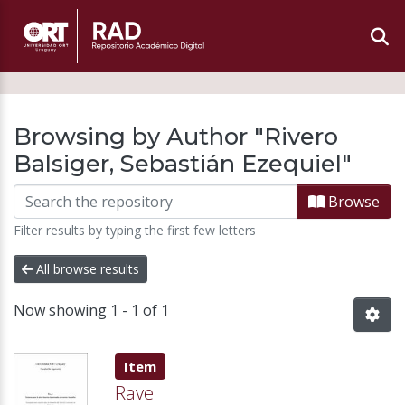
Browsing by Author "Rivero
Balsiger, Sebastián Ezequiel"
Browse
Filter results by typing the first few letters
All browse results
Now showing
1 - 1 of 1
Item type:
,
Item
Rave