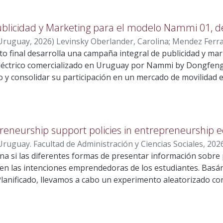
licidad y Marketing para el modelo Nammi 01, 
 Uruguay
,
2026
)
Levinsky Oberlander, Carolina
;
Mendez Ferra
to final desarrolla una campaña integral de publicidad y ma
, Sebastián
;
Bourgeois Wyaux, Marie France
;
Praderio Hermi
éctrico comercializado en Uruguay por Nammi by Dongfeng, 
 y consolidar su participación en un mercado de movilidad e
5 se comercializaron 71.442 vehículos, de los cuales 14.442 f
0 % del total. Hatchback se refiere a vehículos que cuentan
encuentra el habitáculo para los pasajeros y al cual se acce
 este contexto, la categoría hatchback eléctricos muestra u
eneurship support policies in entrepreneurship 
enfrenta una competencia intensa, liderada por BYD con el
ruguay. Facultad de Administración y Ciencias Sociales
,
202
ocupa el segundo lugar con el 23 %. El análisis evidencia q
na si las diferentes formas de presentar información sobre 
autonomía, potencia, precio accesible y servicio posventa,
 en las intenciones emprendedoras de los estudiantes. Basá
un posicionamiento sólido ni en un elevado reconocimiento d
nificado, llevamos a cabo un experimento aleatorizado con
 el precio y el ahorro económico constituyen los principales
n 191 estudiantes de últimos cursos de grado de la universi
o no representa una barrera significativa. Sin embargo, el ba
iantes fueron asignados a una de tres intervenciones: descr
recha entre su propuesta de valor y la percepción del público
poyo al emprendimiento, relatos de emprendedores que se h
ategia basada en el concepto “Build your reality”, orientada 