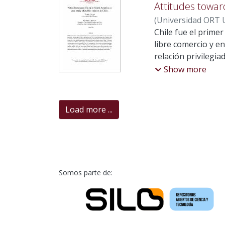
aunque se incorpor
mercado y consolid
Attitudes towar
el discurso mantie
(
Universidad ORT U
dispositivo fundame
Luciano
Chile fue el prime
libre comercio y e
relación privilegia
relación se refleja
Show more
a diversos aspecto
Estados Unidos.
Load more ...
Somos parte de: