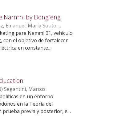
de Nammi by Dongfeng
z, Emanuel
;
María Souto,
rketing para Nammi 01, vehículo
da, Gonzalo
con el objetivo de fortalecer
léctrica en constante
ueron eléctricos,
 con un maletero integrado en la
de a través de un portón
n importante potencial de
education
 53 % del mercado, mientras
6
)
Segantini, Marcos
ue, pese a contar con atributos
políticas en un entorno
 Nammi 01 no logra traducir
ndonos en la Teoría del
e marca. La investigación de
 prueba previa y posterior, en
 factores de decisión, mientras
dad privada más grande de
jo nivel de conocimiento de la
ipciones objetivas de los
. Para revertir esta situación,
abían beneficiado con éxito de
a transmitir cercanía,