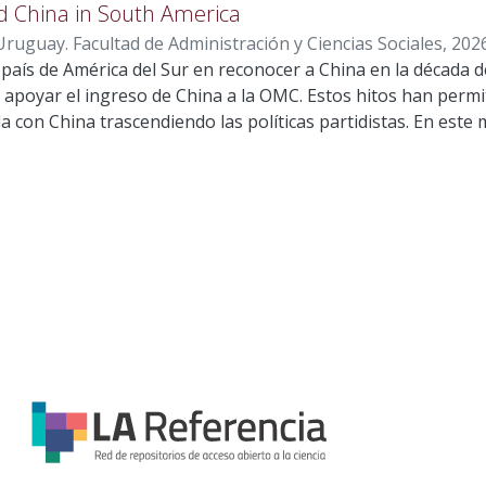
an nuevos formatos y plataformas digitales, especialmente
ar una marca con mayor capacidad de diferenciación y cone
d China in South America
ne un núcleo estable centrado en esos principios. La comuni
ruguay. Facultad de Administración y Ciencias Sociales
,
202
ntal para transmitir y resignificar la memoria colectiva en l
r país de América del Sur en reconocer a China en la década d
n apoyar el ingreso de China a la OMC. Estos hitos han perm
da con China trascendiendo las políticas partidistas. En este m
 en cómo la opinión pública chilena percibe a China y en las a
s de dicha relación, especialmente en el marco de la crecien