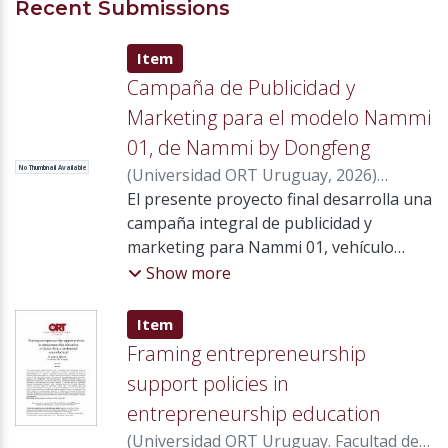
Recent Submissions
Item type:
,
Item
Campaña de Publicidad y
Marketing para el modelo Nammi
01, de Nammi by Dongfeng
No Thumbnail Available
(
Universidad ORT Uruguay
,
2026
)
Levinsky Oberlander, Carolina
El presente proyecto final desarrolla una
;
Mendez
Ferraz, Emanuel
campaña integral de publicidad y
;
María Souto, Carlos
;
Mir Bonino, Sebastián
marketing para Nammi 01, vehículo
;
Bourgeois
Wyaux, Marie France
hatchback 100 % eléctrico
;
Praderio Hermida,
Show more
Gonzalo
comercializado en Uruguay por Nammi
by Dongfeng, con el objetivo de
Item type:
,
Item
fortalecer su posicionamiento y
Framing entrepreneurship
consolidar su participación en un
support policies in
mercado de movilidad eléctrica en
entrepreneurship education
constante crecimiento. En 2025 se
comercializaron 71.442 vehículos, de los
(
Universidad ORT Uruguay. Facultad de