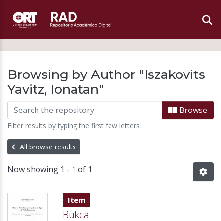
Browsing by Author "Iszakovits
Yavitz, Ionatan"
Browse
Filter results by typing the first few letters
All browse results
Now showing
1 - 1 of 1
Item type:
,
Item
Bukca