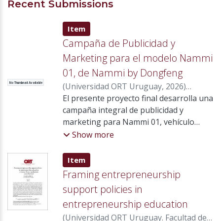
Recent Submissions
Item type:
,
Item
Campaña de Publicidad y
Marketing para el modelo Nammi
01, de Nammi by Dongfeng
No Thumbnail Available
(
Universidad ORT Uruguay
,
2026
)
Levinsky Oberlander, Carolina
El presente proyecto final desarrolla una
;
Mendez
Ferraz, Emanuel
campaña integral de publicidad y
;
María Souto, Carlos
;
Mir Bonino, Sebastián
marketing para Nammi 01, vehículo
;
Bourgeois
Wyaux, Marie France
hatchback 100 % eléctrico
;
Praderio Hermida,
Show more
Gonzalo
comercializado en Uruguay por Nammi
by Dongfeng, con el objetivo de
Item type:
,
Item
fortalecer su posicionamiento y
Framing entrepreneurship
consolidar su participación en un
support policies in
mercado de movilidad eléctrica en
entrepreneurship education
constante crecimiento. En 2025 se
comercializaron 71.442 vehículos, de los
(
Universidad ORT Uruguay. Facultad de