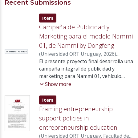
Recent Submissions
Item type:
,
Item
Campaña de Publicidad y
Marketing para el modelo Nammi
01, de Nammi by Dongfeng
No Thumbnail Available
(
Universidad ORT Uruguay
,
2026
)
Levinsky Oberlander, Carolina
El presente proyecto final desarrolla una
;
Mendez
Ferraz, Emanuel
campaña integral de publicidad y
;
María Souto, Carlos
;
Mir Bonino, Sebastián
marketing para Nammi 01, vehículo
;
Bourgeois
Wyaux, Marie France
hatchback 100 % eléctrico
;
Praderio Hermida,
Show more
Gonzalo
comercializado en Uruguay por Nammi
by Dongfeng, con el objetivo de
Item type:
,
Item
fortalecer su posicionamiento y
Framing entrepreneurship
consolidar su participación en un
support policies in
mercado de movilidad eléctrica en
entrepreneurship education
constante crecimiento. En 2025 se
comercializaron 71.442 vehículos, de los
(
Universidad ORT Uruguay. Facultad de