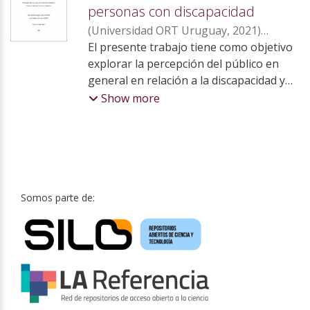
personas con discapacidad
(
Universidad ORT Uruguay
,
2021
)
Boquete López, María Eugenia
El presente trabajo tiene como objetivo
;
Caballero Carbone, Loana
explorar la percepción del público en
;
Fasano,
Virginia
general en relación a la discapacidad y
abordar las distintas experiencias y
Show more
concepciones acerca de la discapacidad y
la inclusión socio laboral que tienen los
operadores laborales y las empresas.
Para ello se utilizaron encuestas,
entrevistas y también se relevó en
distintos medios información. Los
Somos parte de:
hallazgos más relevantes con respecto
al objetivo de estudio fueron que la
discapacidad es definida por la
población, mayormente por rasgos
visibles. El porcentaje de las personas
con discapacidad que cuentan con