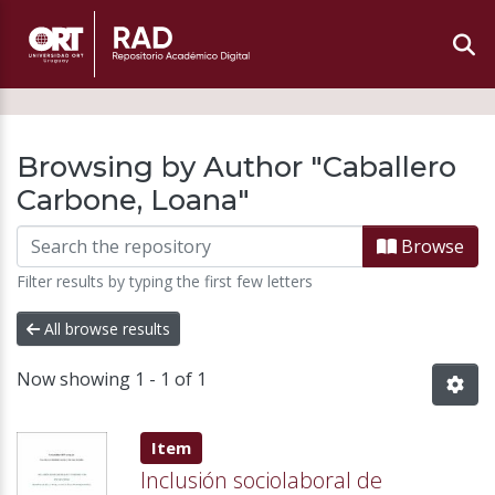
Browsing by Author "Caballero
Carbone, Loana"
Browse
Filter results by typing the first few letters
All browse results
Now showing
1 - 1 of 1
Item type:
,
Item
Inclusión sociolaboral de