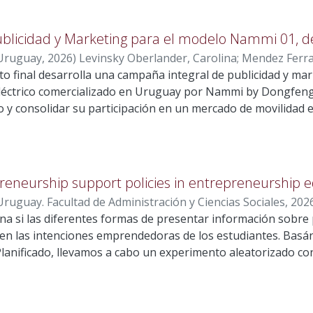
licidad y Marketing para el modelo Nammi 01, 
 Uruguay
,
2026
)
Levinsky Oberlander, Carolina
;
Mendez Ferra
to final desarrolla una campaña integral de publicidad y ma
, Sebastián
;
Bourgeois Wyaux, Marie France
;
Praderio Hermi
éctrico comercializado en Uruguay por Nammi by Dongfeng, 
 y consolidar su participación en un mercado de movilidad e
5 se comercializaron 71.442 vehículos, de los cuales 14.442 f
0 % del total. Hatchback se refiere a vehículos que cuentan
encuentra el habitáculo para los pasajeros y al cual se acce
 este contexto, la categoría hatchback eléctricos muestra u
eneurship support policies in entrepreneurship 
enfrenta una competencia intensa, liderada por BYD con el
ruguay. Facultad de Administración y Ciencias Sociales
,
202
ocupa el segundo lugar con el 23 %. El análisis evidencia q
na si las diferentes formas de presentar información sobre 
autonomía, potencia, precio accesible y servicio posventa,
 en las intenciones emprendedoras de los estudiantes. Basá
un posicionamiento sólido ni en un elevado reconocimiento d
nificado, llevamos a cabo un experimento aleatorizado con
 el precio y el ahorro económico constituyen los principales
n 191 estudiantes de últimos cursos de grado de la universi
o no representa una barrera significativa. Sin embargo, el ba
iantes fueron asignados a una de tres intervenciones: descr
recha entre su propuesta de valor y la percepción del público
poyo al emprendimiento, relatos de emprendedores que se h
ategia basada en el concepto “Build your reality”, orientada 