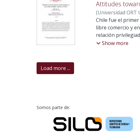
aunque se incorpor
mercado y consolid
Attitudes towar
el discurso mantie
(
Universidad ORT U
dispositivo fundame
Luciano
Chile fue el prime
libre comercio y e
relación privilegia
relación se refleja
Show more
a diversos aspecto
Estados Unidos.
Load more ...
Somos parte de: