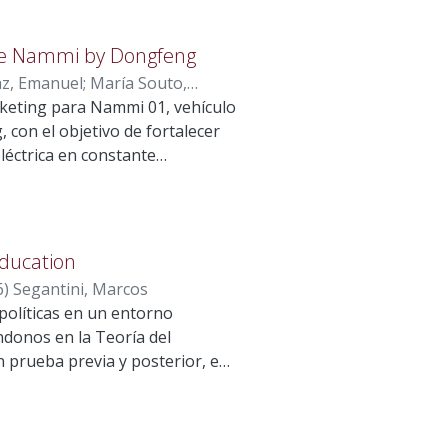
de Nammi by Dongfeng
z, Emanuel
;
María Souto,
rketing para Nammi 01, vehículo
da, Gonzalo
con el objetivo de fortalecer
léctrica en constante
ueron eléctricos,
 con un maletero integrado en la
de a través de un portón
n importante potencial de
education
 53 % del mercado, mientras
6
)
Segantini, Marcos
ue, pese a contar con atributos
políticas en un entorno
 Nammi 01 no logra traducir
ndonos en la Teoría del
e marca. La investigación de
 prueba previa y posterior, en
 factores de decisión, mientras
dad privada más grande de
jo nivel de conocimiento de la
ipciones objetivas de los
. Para revertir esta situación,
abían beneficiado con éxito de
a transmitir cercanía,