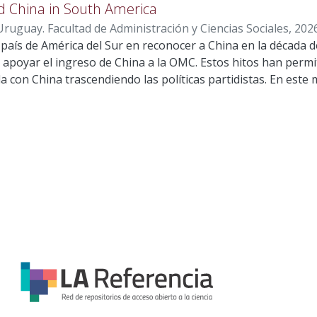
an nuevos formatos y plataformas digitales, especialmente
ar una marca con mayor capacidad de diferenciación y cone
d China in South America
ne un núcleo estable centrado en esos principios. La comuni
ruguay. Facultad de Administración y Ciencias Sociales
,
202
ntal para transmitir y resignificar la memoria colectiva en l
r país de América del Sur en reconocer a China en la década d
n apoyar el ingreso de China a la OMC. Estos hitos han perm
da con China trascendiendo las políticas partidistas. En este m
 en cómo la opinión pública chilena percibe a China y en las a
s de dicha relación, especialmente en el marco de la crecien